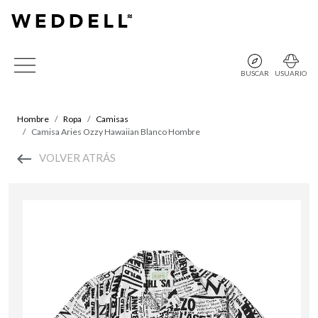
BUSCAR
USUARIO
Hombre
Ropa
Camisas
Camisa Aries Ozzy Hawaiian Blanco Hombre
VOLVER ATRÁS