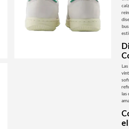
calz
rei
dis
bus
est
D
C
Las
vin
sofi
ref
las
ama
C
el