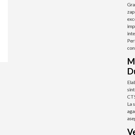
Gra
zap
exc
imp
int
Per
con
Ma
D
Ela
sin
CT5
La 
aga
ase
Ve