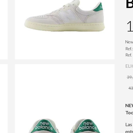
New
Ref.
Ref
ELI
39,
4
NEW
To
Las
ent