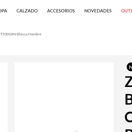
OPA
CALZADO
ACCESORIOS
NOVEDADES
OUT
e CT500GRN Blanca Hombre
Z
B