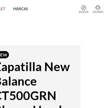
LET
MARCAS
BUSCAR
USUARIO
NEW
apatilla New
alance
CT500GRN