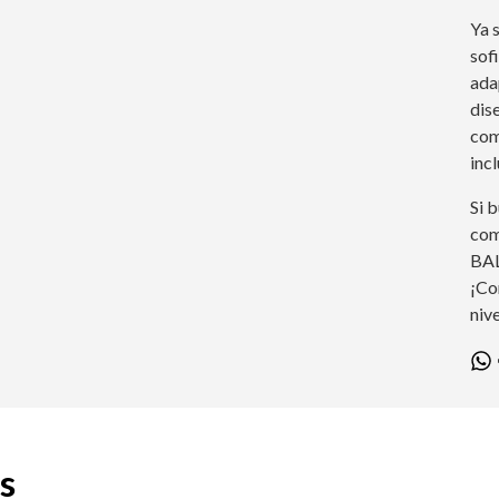
Ya 
sof
ada
dis
com
inc
Si 
com
BAL
¡Con
nive
s