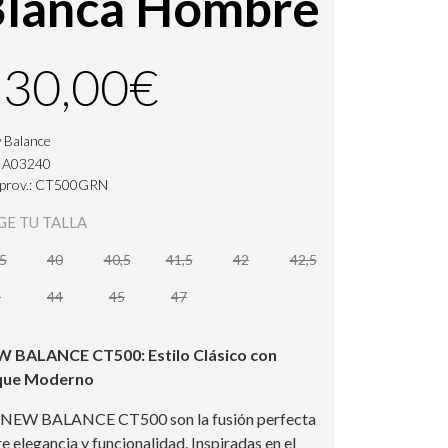
Blanca Hombre
130,00€
 Balance
: A03240
. prov.: CT500GRN
GE TU TALLA
5
40
40,5
41,5
42
42,5
3
44
45
47
 BALANCE CT500: Estilo Clásico con
que Moderno
 NEW BALANCE CT500 son la fusión perfecta
re elegancia y funcionalidad. Inspiradas en el