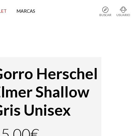
LET
MARCAS
BUSCAR
USUARIO
orro Herschel
lmer Shallow
ris Unisex
5,00€