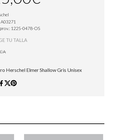
schel
: A03271
 prov.: 1225-0478-OS
GE TU TALLA
ICA
ro Herschel Elmer Shallow Gris Unisex