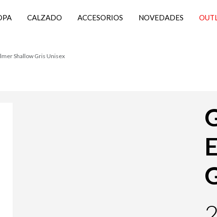
OPA
CALZADO
ACCESORIOS
NOVEDADES
OUT
lmer Shallow Gris Unisex
G
E
G
2