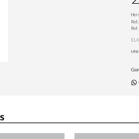
Her
Ref.
Ref.
ELI
UN
Gor
s