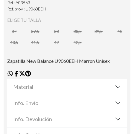
Ref.: A03563
Ref. prov.: U9060EEH
ELIGE TU TALLA
37
37,5
38
38,5
39,5
40
40,5
41,5
42
42,5
Zapatilla New Balance U9060EEH Marron Unisex
Material
Info. Envío
Info. Devolución