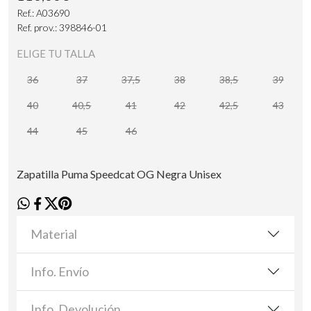
Ref.: A03690
Ref. prov.: 398846-01
ELIGE TU TALLA
36
37
37,5
38
38,5
39
40
40,5
41
42
42,5
43
44
45
46
Zapatilla Puma Speedcat OG Negra Unisex
Material
Info. Envío
Info. Devolución