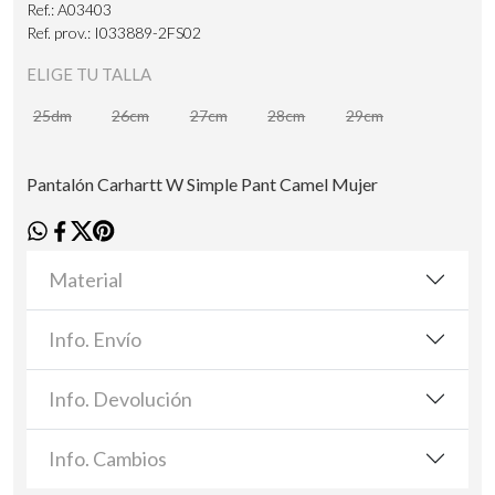
Ref.: A03403
Ref. prov.: I033889-2FS02
ELIGE TU TALLA
25dm
26cm
27cm
28cm
29cm
Pantalón Carhartt W Simple Pant Camel Mujer
Material
Info. Envío
Info. Devolución
Info. Cambios