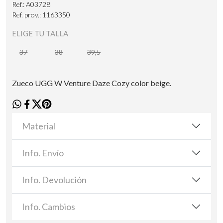
Ref.: A03728
Ref. prov.: 1163350
ELIGE TU TALLA
37
38
39,5
Zueco UGG W Venture Daze Cozy color beige.
Material
Info. Envío
Info. Devolución
Info. Cambios