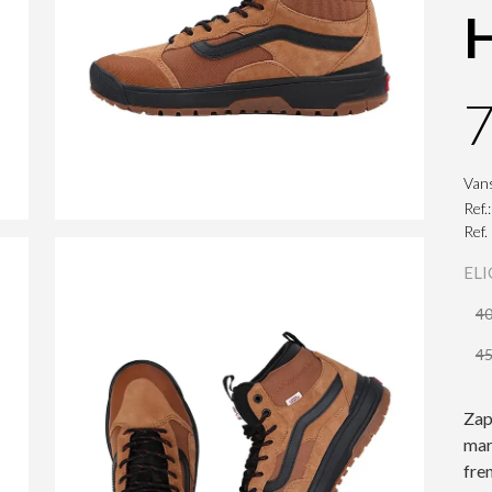
7
Van
Ref.
Ref
ELI
4
4
Zap
mar
fre