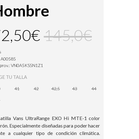
Hombre
2,50€
145,0€
s
: A00585
. prov.: VN0A5KS5N1Z1
GE TU TALLA
0
41
42
42,5
43
44
5
atilla Vans UltraRange EXO Hi MTE-1 color
rón. Especialmente diseñadas para poder hacer
nte a cualquier tipo de condición climática.