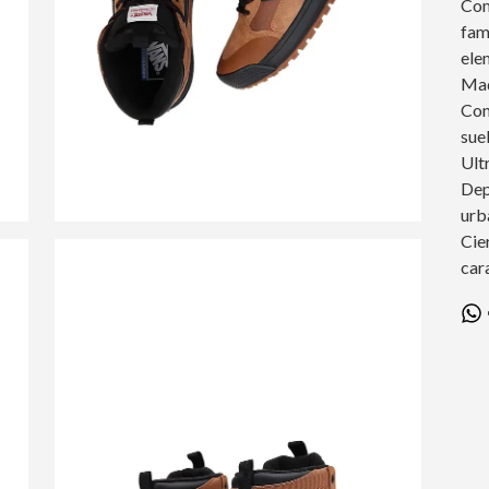
Com
fam
ele
Mad
Con
sue
Ult
Dep
urb
Cie
car