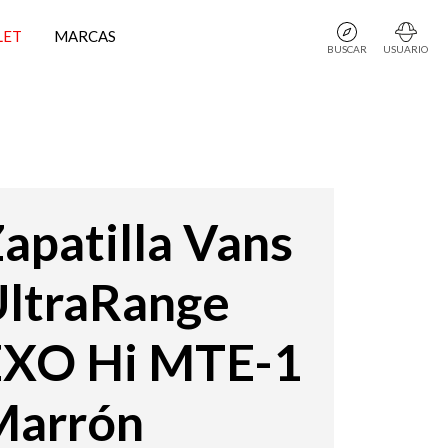
LET
MARCAS
BUSCAR
USUARIO
apatilla Vans
ltraRange
EXO Hi MTE-1
Marrón