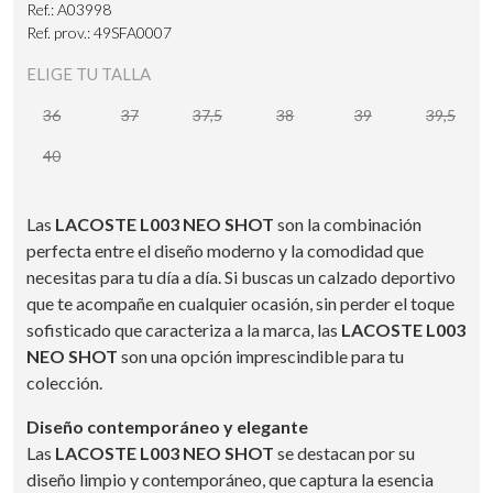
Ref.: A03998
Ref. prov.: 49SFA0007
ELIGE TU TALLA
36
37
37,5
38
39
39,5
40
Las
LACOSTE L003 NEO SHOT
son la combinación
perfecta entre el diseño moderno y la comodidad que
necesitas para tu día a día. Si buscas un calzado deportivo
que te acompañe en cualquier ocasión, sin perder el toque
sofisticado que caracteriza a la marca, las
LACOSTE L003
NEO SHOT
son una opción imprescindible para tu
colección.
Diseño contemporáneo y elegante
Las
LACOSTE L003 NEO SHOT
se destacan por su
diseño limpio y contemporáneo, que captura la esencia