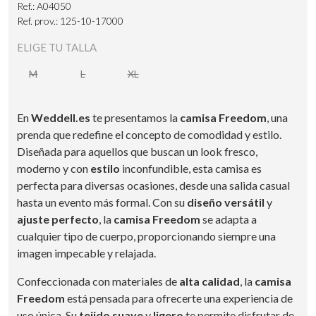
Ref.: A04050
Ref. prov.: 125-10-17000
ELIGE TU TALLA
M
L
XL
En
Weddell.es
te presentamos la
camisa Freedom
, una
prenda que redefine el concepto de comodidad y estilo.
Diseñada para aquellos que buscan un look fresco,
moderno y con
estilo
inconfundible, esta camisa es
perfecta para diversas ocasiones, desde una salida casual
hasta un evento más formal. Con su
diseño versátil
y
ajuste perfecto
, la
camisa Freedom
se adapta a
cualquier tipo de cuerpo, proporcionando siempre una
imagen impecable y relajada.
Confeccionada con materiales de
alta calidad
, la
camisa
Freedom
está pensada para ofrecerte una experiencia de
uso única. Su
tejido suave
y
ligero
te permite disfrutar de