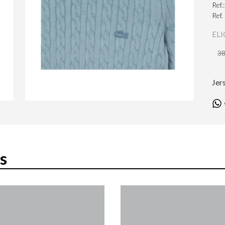
Ref.
Ref.
ELI
3
Jer
s