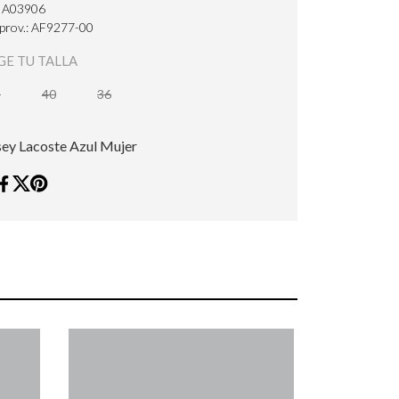
: A03906
 prov.: AF9277-00
GE TU TALLA
8
40
36
sey Lacoste Azul Mujer