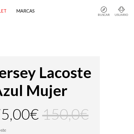
LET
MARCAS
BUSCAR
USUARIO
ersey Lacoste
zul Mujer
5,00€
150,0€
oste