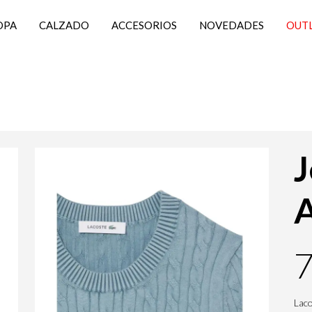
OPA
CALZADO
ACCESORIOS
NOVEDADES
OUT
J
A
7
Lac