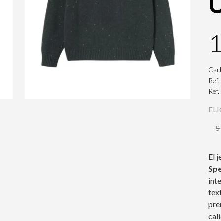
U
Car
Ref.
Ref.
ELI
S
El 
Spe
int
tex
pre
cali