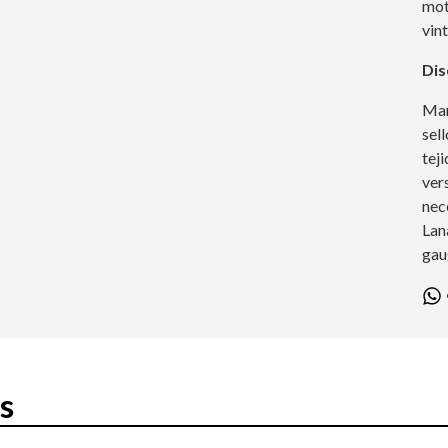
mot
vin
Dis
Man
sel
teji
ver
nec
Lan
gau
s