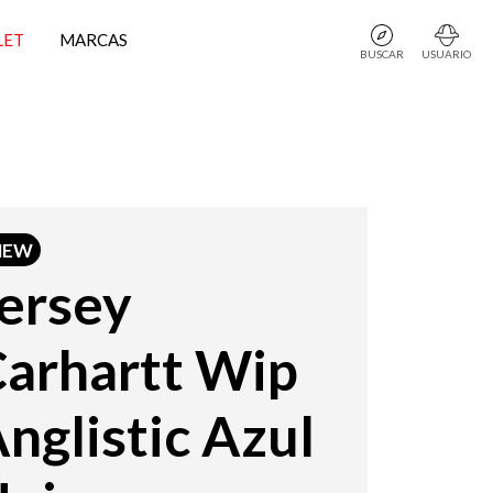
LET
MARCAS
BUSCAR
USUARIO
NEW
ersey
arhartt Wip
nglistic Azul