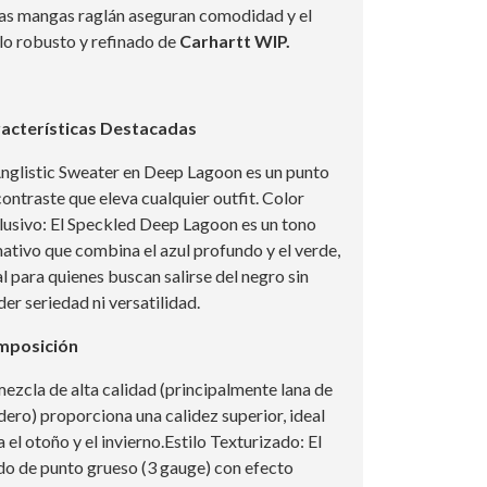
las mangas raglán aseguran comodidad y el
ilo robusto y refinado de
Carhartt WIP.
acterísticas Destacadas
Anglistic Sweater en Deep Lagoon es un punto
contraste que eleva cualquier outfit. Color
lusivo: El Speckled Deep Lagoon es un tono
mativo que combina el azul profundo y el verde,
al para quienes buscan salirse del negro sin
der seriedad ni versatilidad.
mposición
mezcla de alta calidad (principalmente lana de
dero) proporciona una calidez superior, ideal
 el otoño y el invierno.Estilo Texturizado: El
ido de punto grueso (3 gauge) con efecto