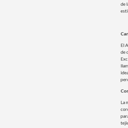
de 
est
Car
El 
de 
Exc
lla
ide
per
Co
La 
cor
para
tej