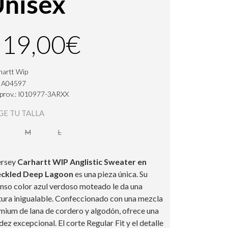
nisex
119,00€
hartt Wip
: A04597
 prov.: I010977-3ARXX
GE TU TALLA
M
L
jersey
Carhartt WIP Anglistic Sweater en
ckled Deep Lagoon
es una pieza única. Su
enso color azul verdoso moteado le da una
tura inigualable. Confeccionado con una mezcla
mium de lana de cordero y algodón, ofrece una
dez excepcional. El corte Regular Fit y el detalle