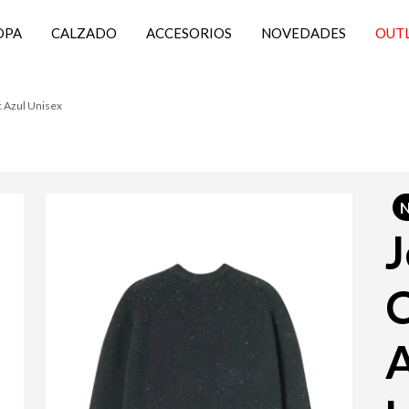
OPA
CALZADO
ACCESORIOS
NOVEDADES
OUT
c Azul Unisex
J
C
A