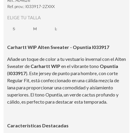
Ref.: A04626
Ref. prov.: I033917-2ZXXX
ELIGE TU TALLA
S
M
L
Carhartt WIP Alten Sweater - Opuntia I033917
Añade un toque de color a tu vestuario invernal con el Alten
Sweater de
Carhartt WIP
en el vibrante tono
Opuntia
(
I033917
). Este jersey de punto para hombre, con corte
Regular Fit, está confeccionado en una cálida mezcla de
lana para proporcionar una comodidad y aislamiento
superiores. El tono Opuntia, un verde cactus profundo y
cálido, es perfecto para destacar esta temporada.
Características Destacadas