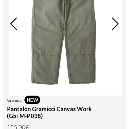
NEW
Gramicci
Pantalón Gramicci Canvas Work
(G5FM-P038)
155,00€