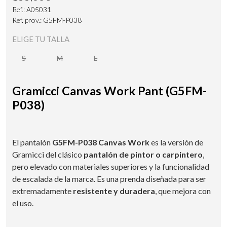
Ref.: A05031
Ref. prov.: G5FM-P038
ELIGE TU TALLA
S
M
L
Gramicci Canvas Work Pant (G5FM-
P038)
El pantalón
G5FM-P038 Canvas Work
es la versión de
Gramicci del clásico
pantalón de pintor o carpintero
,
pero elevado con materiales superiores y la funcionalidad
de escalada de la marca. Es una prenda diseñada para ser
extremadamente
resistente y duradera
, que mejora con
el uso.