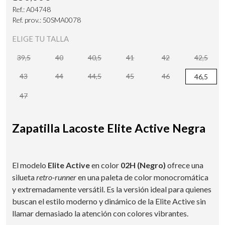
Ref.: A04748
Ref. prov.: 50SMA0078
ELIGE TU TALLA
39,5
40
40,5
41
42
42,5
43
44
44,5
45
46
46,5
47
Zapatilla Lacoste Elite Active Negra
El modelo
Elite Active
en color
02H (Negro)
ofrece una
silueta
retro-runner
en una paleta de color monocromática
y extremadamente versátil. Es la versión ideal para quienes
buscan el estilo moderno y dinámico de la Elite Active sin
llamar demasiado la atención con colores vibrantes.