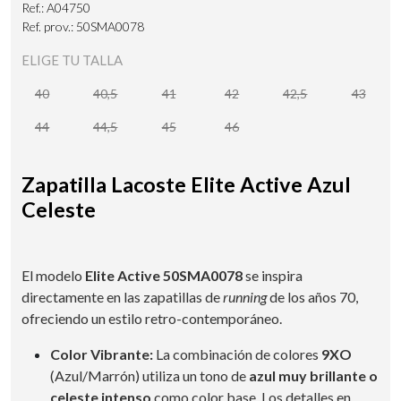
Ref.: A04750
Ref. prov.: 50SMA0078
ELIGE TU TALLA
40
40,5
41
42
42,5
43
44
44,5
45
46
Zapatilla Lacoste Elite Active Azul
Celeste
El modelo
Elite Active 50SMA0078
se inspira
directamente en las zapatillas de
running
de los años 70,
ofreciendo un estilo retro-contemporáneo.
Color Vibrante:
La combinación de colores
9XO
(Azul/Marrón) utiliza un tono de
azul muy brillante o
celeste intenso
como color base. Los detalles en