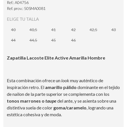
Ref.: A04756
Ref. prov.: 50SMA0081
ELIGE TU TALLA
40
40,5
41
42
42,5
43
44
44,5
45
46
Zapatilla Lacoste Elite Active Amarilla Hombre
Esta combinación ofrece un
look
muy auténtico de
inspiración retro. El
amarillo pálido
dominante en el tejido
de nailon de la parte superior se complementa con los
tonos marrones o
taupe
del ante, y se asienta sobre una
distintiva suela de color
goma/caramelo
, logrando una
estética cohesiva y de moda.