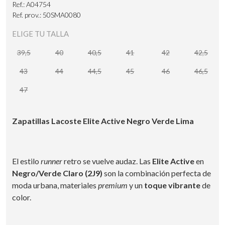
Ref.: A04754
Ref. prov.: 50SMA0080
ELIGE TU TALLA
39,5
40
40,5
41
42
42,5
43
44
44,5
45
46
46,5
47
Zapatillas Lacoste Elite Active Negro Verde Lima
El estilo
runner
retro se vuelve audaz. Las
Elite Active
en
Negro/Verde Claro (2J9)
son la combinación perfecta de
moda urbana, materiales
premium
y un
toque vibrante
de
color.