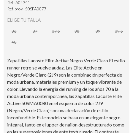
Ref.: A04741
Ref. prov.: 50SFA0077
ELIGE TU TALLA
36
37
37,5
38
39
39,5
40
Zapatillas Lacoste Elite Active Negro Verde Claro El estilo
runner retro se vuelve audaz. Las Elite Active en
Negro/Verde Claro (2J9) son la combinación perfecta de
moda urbana, materiales premium y un toque vibrante de
color. Llevando la energía del running de los años 70 a la
moda urbana contemporánea, las zapatillas Lacoste Elite
Active 50SMA0080 en el esquema de color 2J9
(Negro/Verde Claro) son una declaración de estilo
inconfundible. Este modelo se basa en un elegante negro
integral, tanto en el upper de nailon desestructurado como
en las superposiciones de ante texturizado. El contraste