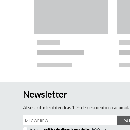
Newsletter
Al suscribirte obtendrás 10€ de descuento no acumul
S
Acepto la
política de alta en la newsletter
de Weddell.