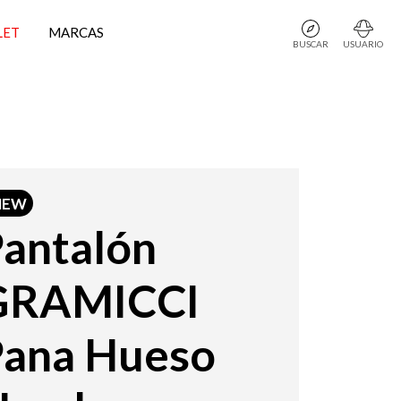
LET
MARCAS
BUSCAR
USUARIO
NEW
antalón
GRAMICCI
Pana Hueso