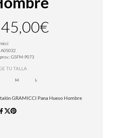
Hombre
145,00€
micci
: A05032
. prov.: G5FM-P073
GE TU TALLA
M
L
talón GRAMICCI Pana Hueso Hombre