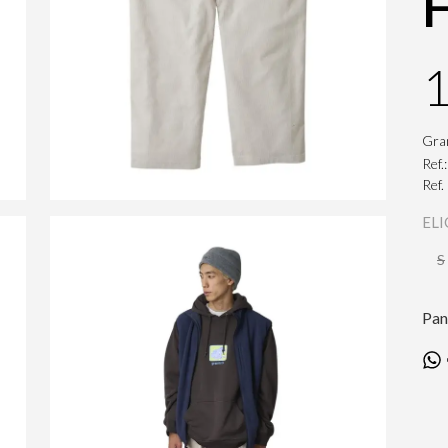
Gra
Ref.
Ref
ELI
S
Pan