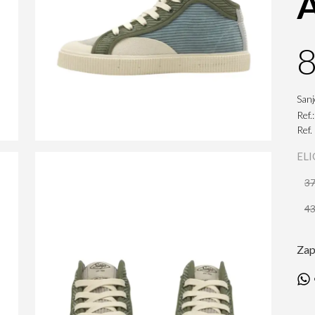
A
8
San
Ref.
Ref
ELI
3
4
Zap