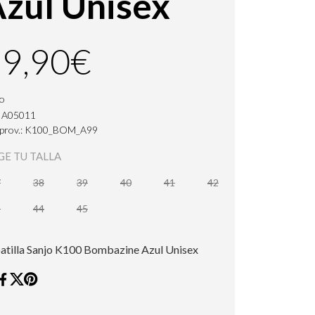
zul Unisex
9,90€
jo
: A05011
. prov.: K100_BOM_A99
GE TU TALLA
7
38
39
40
41
42
3
44
45
atilla Sanjo K100 Bombazine Azul Unisex