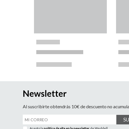
Newsletter
Al suscribirte obtendrás 10€ de descuento no acumul
S
Acepto la
política de alta en la newsletter
de Weddell.