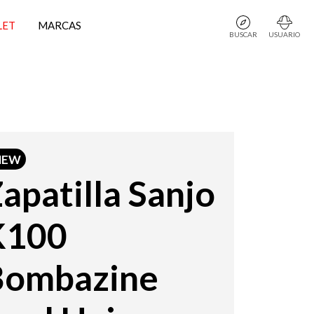
LET
MARCAS
BUSCAR
USUARIO
NEW
apatilla Sanjo
K100
Bombazine