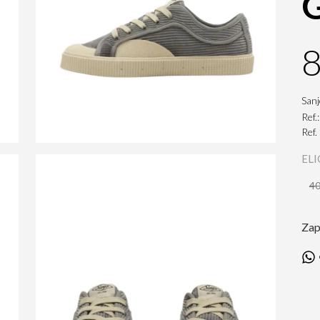
8
San
Ref.
Ref
ELI
4
Zap