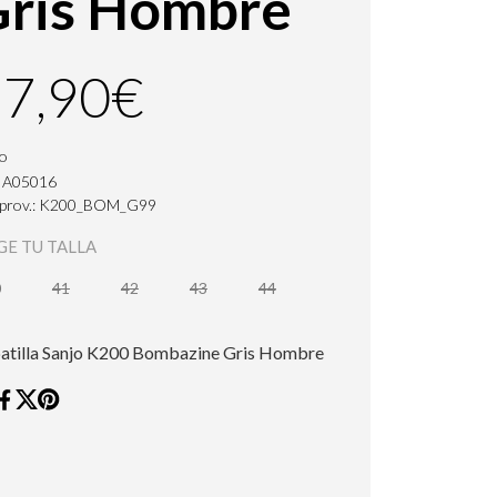
Gris Hombre
7,90€
jo
: A05016
. prov.: K200_BOM_G99
GE TU TALLA
0
41
42
43
44
atilla Sanjo K200 Bombazine Gris Hombre