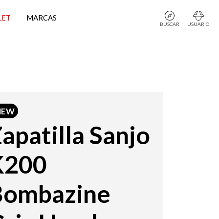
LET
MARCAS
BUSCAR
USUARIO
NEW
apatilla Sanjo
K200
Bombazine