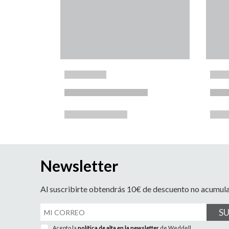
Newsletter
Al suscribirte obtendrás 10€ de descuento no acumul
S
Acepto la
política de alta en la newsletter
de Weddell.