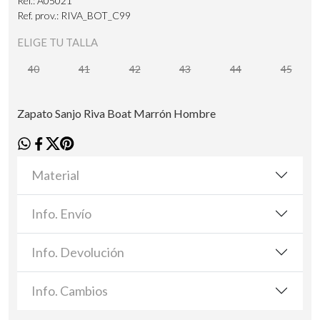
Ref.: A05021
Ref. prov.: RIVA_BOT_C99
ELIGE TU TALLA
40
41
42
43
44
45
Zapato Sanjo Riva Boat Marrón Hombre
Material
Info. Envío
Info. Devolución
Info. Cambios