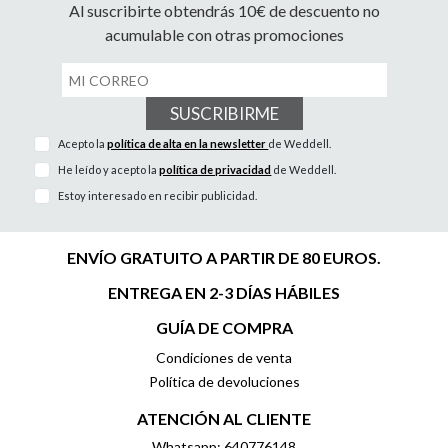
Al suscribirte obtendrás 10€ de descuento no
acumulable con otras promociones
SUSCRIBIRME
Acepto la
política de alta en la newsletter
de Weddell.
He leído y acepto la
política de privacidad
de Weddell.
Estoy interesado en recibir publicidad.
ENVÍO GRATUITO A PARTIR DE 80 EUROS.
ENTREGA EN 2-3 DÍAS HÁBILES
GUÍA DE COMPRA
Condiciones de venta
Política de devoluciones
ATENCIÓN AL CLIENTE
Whatsapp: 640776148