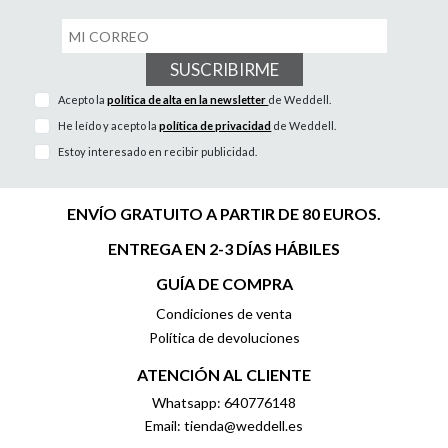
SUSCRIBIRME
Acepto la
política de alta en la newsletter
de Weddell.
He leído y acepto la
política de privacidad
de Weddell.
Estoy interesado en recibir publicidad.
ENVÍO GRATUITO A PARTIR DE 80 EUROS.
ENTREGA EN 2-3 DÍAS HÁBILES
GUÍA DE COMPRA
Condiciones de venta
Política de devoluciones
ATENCIÓN AL CLIENTE
Whatsapp: 640776148
Email: tienda@weddell.es