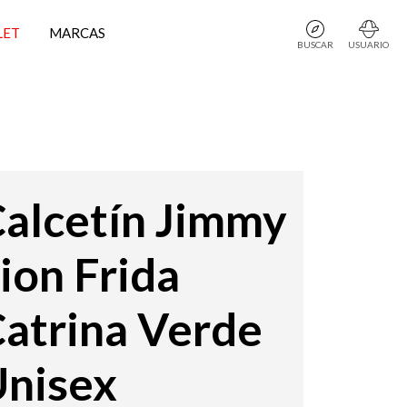
LET
MARCAS
BUSCAR
USUARIO
alcetín Jimmy
ion Frida
atrina Verde
nisex