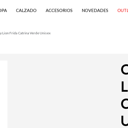
OPA
CALZADO
ACCESORIOS
NOVEDADES
OUT
y Lion Frida Catrina Verde Unisex
C
L
C
U