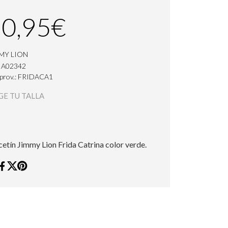
0,95€
MY LION
: A02342
 prov.: FRIDACA1
GE TU TALLA
cetín Jimmy Lion Frida Catrina color verde.