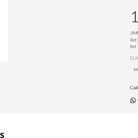
1
JIM
Ref.
Ref.
ELI
M
Cal
s