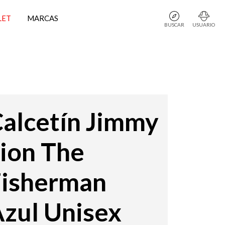
LET
MARCAS
BUSCAR
USUARIO
alcetín Jimmy
ion The
Fisherman
zul Unisex