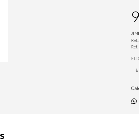
9
JIM
Ref.
Ref.
ELI
L
Cal
s