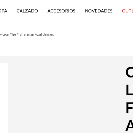
OPA
CALZADO
ACCESORIOS
NOVEDADES
OUT
y Lion The Fisherman Azul Unisex
C
L
A