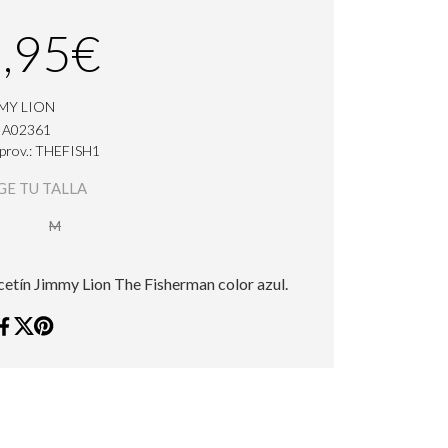
,95€
MY LION
: A02361
 prov.: THEFISH1
GE TU TALLA
M
cetín Jimmy Lion The Fisherman color azul.