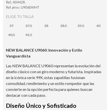
Ref.: A04428
Ref. prov.: U9060WHT
ELIGE TU TALLA
37
37,5
38
38,5
39,5
40
40,5
41,5
NEW BALANCE U9060: Innovación y Estilo
Vanguardista
Las NEW BALANCE U9060 representan la evolución del
diseño clásico con un giro moderno y futurista. Inspiradas
en la icónica serie 99X, estas zapatillas fusionan
comodidad, rendimiento y un estilo rompedor que las
convierte en la opción perfecta para quienes buscan
destacar con cada paso.
Diseño Único y Sofisticado