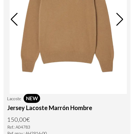
NEW
Lacoste
Jersey Lacoste Marrón Hombre
150,00€
Ref.: A04783
Ref. prov.: AH2916-00