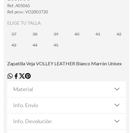
Ref.: A05065
Ref. prov.: VO2003720
ELIGE TU TALLA
37
38
39
40
41
42
43
44
45
Zapatilla Veja VOLLEY LEATHER Blanco Marrón Unisex
Material
Info. Envío
Info. Devolución