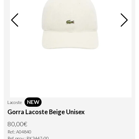
NEW
Lacoste
Gorra Lacoste Beige Unisex
80,00€
Ref.: A04840
Ref. prov.: RK3447-00